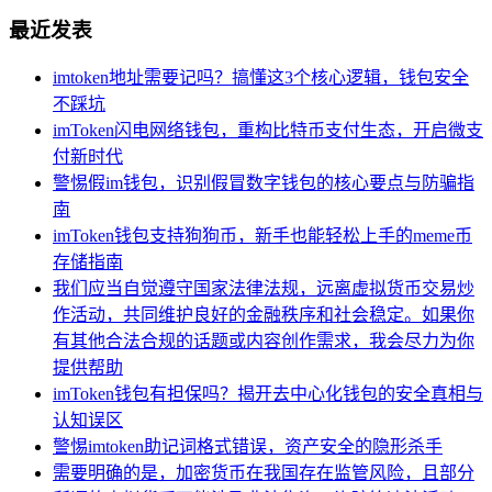
最近发表
imtoken地址需要记吗？搞懂这3个核心逻辑，钱包安全
不踩坑
imToken闪电网络钱包，重构比特币支付生态，开启微支
付新时代
警惕假im钱包，识别假冒数字钱包的核心要点与防骗指
南
imToken钱包支持狗狗币，新手也能轻松上手的meme币
存储指南
我们应当自觉遵守国家法律法规，远离虚拟货币交易炒
作活动，共同维护良好的金融秩序和社会稳定。如果你
有其他合法合规的话题或内容创作需求，我会尽力为你
提供帮助
imToken钱包有担保吗？揭开去中心化钱包的安全真相与
认知误区
警惕imtoken助记词格式错误，资产安全的隐形杀手
需要明确的是，加密货币在我国存在监管风险，且部分