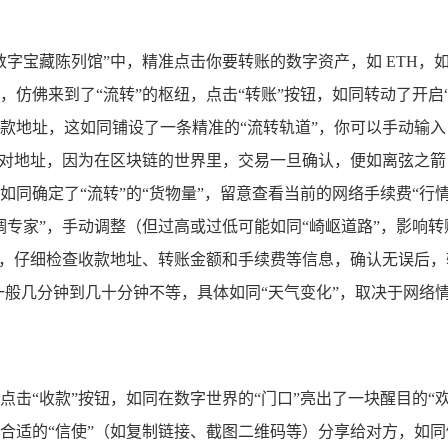
数字宝藏陈列馆”中，精准点击你要转账的数字资产，如 ETH，如
，仿佛来到了“流转”的枢纽，点击“转账”按钮，如同转动了开启“
款地址，这如同铺设了一条精准的“流转轨道”，你可以手动输入
核对地址，因为在区块链的世界里，交易一旦确认，便如离弦之箭
同确定了“流转”的“货物量”，留意查看当前的网络手续费“行情”，
调专家”，手动调整（但过高或过低可能如同“崎岖道路”，影响转
”，仔细检查收款地址、转账金额和手续费等信息，确认无误后，
一般几分钟到几十分钟不等，具体如同“天气变化”，取决于网络
点击“收款”按钮，如同在数字世界的“门口”亮出了一块醒目的“
合适的“信使”（如复制链接、截图二维码等）分享给对方，如同