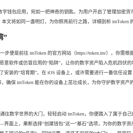
数字钱包应用，宛如一把神奇的钥匙，为用户开启了管理加密货
担心，本文将如同一盏明灯，为你照亮前行之路，详细剖析 imTok
湾”
前往 imToken 的官方网站（https://token.im/），你需
恶意软件或仿冒应用的“陷阱”，让你的数字资产陷入危机四伏的
装的“培育期”，在 iOS 设备上，或许需要进行一番信任设置（若通过 T
确保 imToken 能在你的设备上茁壮成长，为你守护数字资产的
往数字世界的大门，轻轻启动 imToken，你便踏入了属于自己
—界面上，果断选择“创建钱包”这一“基石”选项，为你的数字资