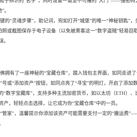
个易于辨识的“名字”，同时设置一道坚不可摧的“大门”——强密
地”。
的“灵魂步骤”，助记词，宛如打开“城堡”的唯一“神秘钥匙”，务必
拍照或截图保存于电子设备（以免被黑客这一“数字盗贼”轻易窃
误。
佛拥有了一座神秘的“宝藏仓库”，踏入钱包主界面，如同走进了仓
+”号或“添加资产”按钮，如同点亮了“寻宝”的明灯，开启了添加
座巨大的“数字宝藏库”，支持多种主流加密货币，如以太坊（ETH）
字资产，轻轻点击选择，让它成为你“宝藏仓库”中的一员。
“管家”，温馨提示你添加该资产可能需要支付一定的“搬运费”
。