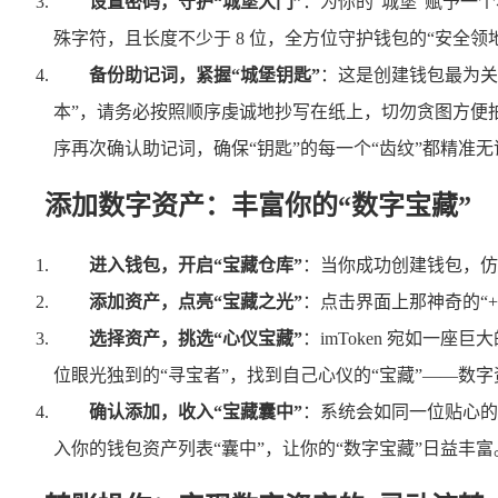
设置密码，守护“城堡大门”
：为你的“城堡”赋予一
殊字符，且长度不少于 8 位，全方位守护钱包的“安全领
备份助记词，紧握“城堡钥匙”
：这是创建钱包最为关键
本”，请务必按照顺序虔诚地抄写在纸上，切勿贪图方便
序再次确认助记词，确保“钥匙”的每一个“齿纹”都精准无
添加数字资产：丰富你的“数字宝藏”
进入钱包，开启“宝藏仓库”
：当你成功创建钱包，仿
添加资产，点亮“宝藏之光”
：点击界面上那神奇的“
选择资产，挑选“心仪宝藏”
：imToken 宛如一
位眼光独到的“寻宝者”，找到自己心仪的“宝藏”——数
确认添加，收入“宝藏囊中”
：系统会如同一位贴心的
入你的钱包资产列表“囊中”，让你的“数字宝藏”日益丰富