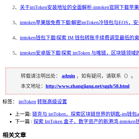
2、
关于imToken安装地址的全面解析-imtoken官网下载苹果
3、
imtoken苹果版免费下载|解密imToken冷钱包与E
4、
imtoken钱包下载|探索 IM 钱包转账手续费调至最低的
5、
imtoken安卓版下载|探索 imToken 与唯链，区块链领
转载请注明出处：
admin
，如有疑问，请联系（
）。
本文地址：
http://www.zhangjiang.net/sggh/58.html
标签：
imToken
转账高级设置
上一篇:
链克与 imToken，探索区块链世界的钥匙-im钱包
下一篇
:
探索 ImToken 盒子，数字资产的新港湾-imtoken
相关文章