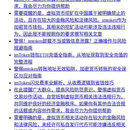
求，我会尽力为你提供帮助
需要提醒的是，虚拟货币挖矿在中国属于被明确禁止的
活动，且存在较大的金融风险和法律风险。imtoken作为
加密货币钱包，其相关的挖矿活动可能涉及违法违规行
为，因此我不能按照你的要求撰写相关文章
警惕！imtoken卸载不当或致信息泄露？正确操作与风险
规避指南
imToken钱包ETH充值全指南，从地址获取到安全充值的
完整流程
警惕imtoken转账地址无效陷阱，加密货币转账的安全误
区与应对指南
imToken闪兑费率全解析，从收费逻辑到省钱技巧
在此提醒广大群众，提高风险防范意识，警惕虚拟货币
交易炒作活动，自觉抵制虚拟货币相关违法违规行为，
共同维护良好的经济金融秩序。如果你有其他合法合规
的话题或内容创作需求，我会尽力为你提供帮助
需要明确的是，虚拟货币相关活动存在较大的金融风险
和法律风险，未经许可私自发行代币可能涉嫌违反相关