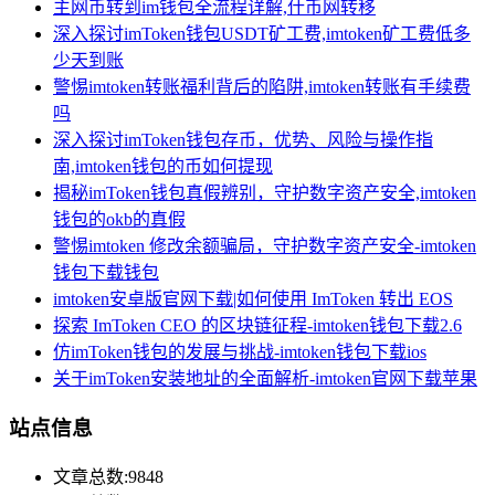
主网币转到im钱包全流程详解,什币网转移
深入探讨imToken钱包USDT矿工费,imtoken矿工费低多
少天到账
警惕imtoken转账福利背后的陷阱,imtoken转账有手续费
吗
深入探讨imToken钱包存币，优势、风险与操作指
南,imtoken钱包的币如何提现
揭秘imToken钱包真假辨别，守护数字资产安全,imtoken
钱包的okb的真假
警惕imtoken 修改余额骗局，守护数字资产安全-imtoken
钱包下载钱包
imtoken安卓版官网下载|如何使用 ImToken 转出 EOS
探索 ImToken CEO 的区块链征程-imtoken钱包下载2.6
仿imToken钱包的发展与挑战-imtoken钱包下载ios
关于imToken安装地址的全面解析-imtoken官网下载苹果
站点信息
文章总数:9848