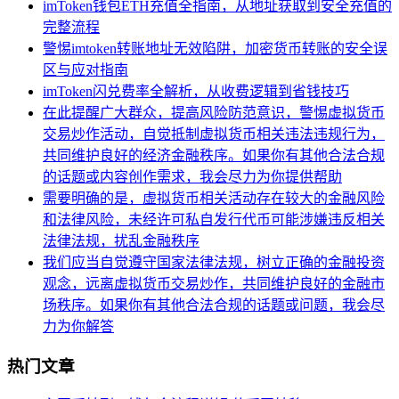
imToken钱包ETH充值全指南，从地址获取到安全充值的
完整流程
警惕imtoken转账地址无效陷阱，加密货币转账的安全误
区与应对指南
imToken闪兑费率全解析，从收费逻辑到省钱技巧
在此提醒广大群众，提高风险防范意识，警惕虚拟货币
交易炒作活动，自觉抵制虚拟货币相关违法违规行为，
共同维护良好的经济金融秩序。如果你有其他合法合规
的话题或内容创作需求，我会尽力为你提供帮助
需要明确的是，虚拟货币相关活动存在较大的金融风险
和法律风险，未经许可私自发行代币可能涉嫌违反相关
法律法规，扰乱金融秩序
我们应当自觉遵守国家法律法规，树立正确的金融投资
观念，远离虚拟货币交易炒作，共同维护良好的金融市
场秩序。如果你有其他合法合规的话题或问题，我会尽
力为你解答
热门文章