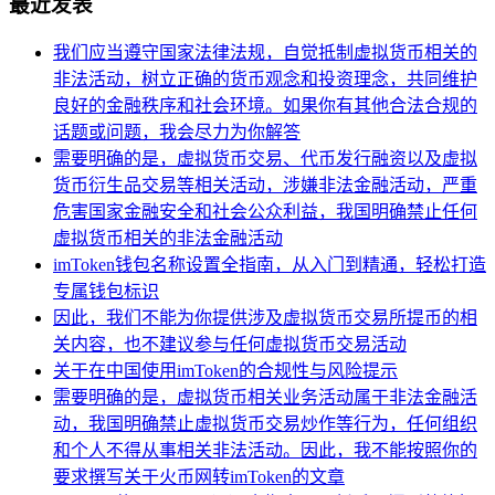
最近发表
我们应当遵守国家法律法规，自觉抵制虚拟货币相关的
非法活动，树立正确的货币观念和投资理念，共同维护
良好的金融秩序和社会环境。如果你有其他合法合规的
话题或问题，我会尽力为你解答
需要明确的是，虚拟货币交易、代币发行融资以及虚拟
货币衍生品交易等相关活动，涉嫌非法金融活动，严重
危害国家金融安全和社会公众利益，我国明确禁止任何
虚拟货币相关的非法金融活动
imToken钱包名称设置全指南，从入门到精通，轻松打造
专属钱包标识
因此，我们不能为你提供涉及虚拟货币交易所提币的相
关内容，也不建议参与任何虚拟货币交易活动
关于在中国使用imToken的合规性与风险提示
需要明确的是，虚拟货币相关业务活动属于非法金融活
动，我国明确禁止虚拟货币交易炒作等行为，任何组织
和个人不得从事相关非法活动。因此，我不能按照你的
要求撰写关于火币网转imToken的文章