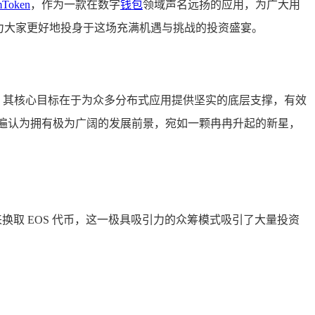
mToken
，作为一款在数字
钱包
领域声名远扬的应用，为广大用
程，助力大家更好地投身于这场充满机遇与挑战的投资盛宴。
作系统，其核心目标在于为众多分布式应用提供坚实的底层支撑，有效
普遍认为拥有极为广阔的发展前景，宛如一颗冉冉升起的新星，
）来换取 EOS 代币，这一极具吸引力的众筹模式吸引了大量投资