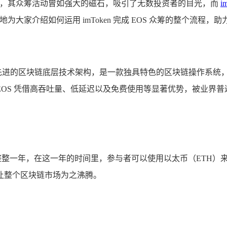
明星，其众筹活动曾如强大的磁石，吸引了无数投资者的目光，而
i
为大家介绍如何运用 imToken 完成 EOS 众筹的整个流
的，它基于先进的区块链底层技术架构，是一款独具特色的区块链操
OS 凭借高吞吐量、低延迟以及免费使用等显著优势，被业界
宴持续了整整一年，在这一年的时间里，参与者可以使用以太币（ETH
让整个区块链市场为之沸腾。