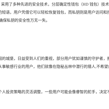
en 采用了多种先进的安全技术，分层确定性钱包（HD 钱包）
组成的短语，用户凭借它可以轻松恢复钱包，而私钥则是用户访问和控
确保私钥的安全性万无一失。
城堡，日益受到人们的重视，部分用户犹如谨慎的守护者，担心自
从事敏感行业的用户，他们就像在隐秘丛林中潜行的猎人,不希望
个人投资策略的灵活调整，一些用户可能会像睿智的舵手，决定