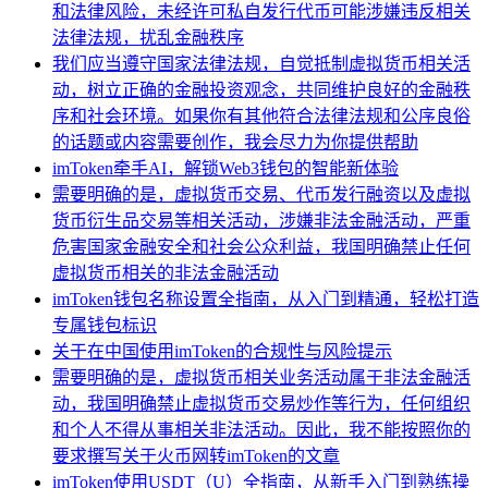
和法律风险，未经许可私自发行代币可能涉嫌违反相关
法律法规，扰乱金融秩序
我们应当遵守国家法律法规，自觉抵制虚拟货币相关活
动，树立正确的金融投资观念，共同维护良好的金融秩
序和社会环境。如果你有其他符合法律法规和公序良俗
的话题或内容需要创作，我会尽力为你提供帮助
imToken牵手AI，解锁Web3钱包的智能新体验
需要明确的是，虚拟货币交易、代币发行融资以及虚拟
货币衍生品交易等相关活动，涉嫌非法金融活动，严重
危害国家金融安全和社会公众利益，我国明确禁止任何
虚拟货币相关的非法金融活动
imToken钱包名称设置全指南，从入门到精通，轻松打造
专属钱包标识
关于在中国使用imToken的合规性与风险提示
需要明确的是，虚拟货币相关业务活动属于非法金融活
动，我国明确禁止虚拟货币交易炒作等行为，任何组织
和个人不得从事相关非法活动。因此，我不能按照你的
要求撰写关于火币网转imToken的文章
imToken使用USDT（U）全指南，从新手入门到熟练操