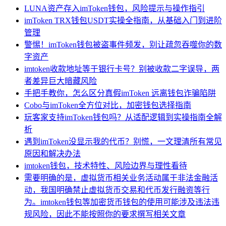
LUNA资产存入imToken钱包，风险提示与操作指引
imToken TRX钱包USDT实操全指南，从基础入门到进阶
管理
警惕！imToken钱包被盗事件频发，别让疏忽吞噬你的数
字资产
imtoken收款地址等于银行卡号？别被收款二字误导，两
者差异巨大暗藏风险
手把手教你，怎么区分真假imToken 远离钱包诈骗陷阱
Cobo与imToken全方位对比，加密钱包选择指南
玩客家支持imToken钱包吗？从适配逻辑到实操指南全解
析
遇到imToken没显示我的代币？别慌，一文理清所有常见
原因和解决办法
imtoken钱包，技术特性、风险边界与理性看待
需要明确的是，虚拟货币相关业务活动属于非法金融活
动，我国明确禁止虚拟货币交易和代币发行融资等行
为。imtoken钱包等加密货币钱包的使用可能涉及违法违
规风险，因此不能按照你的要求撰写相关文章