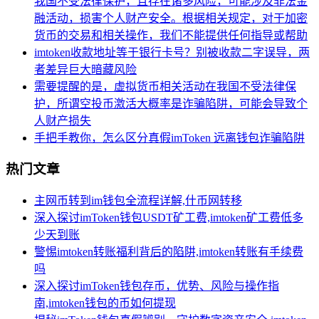
我国不受法律保护，且存在诸多风险，可能涉及非法金
融活动，损害个人财产安全。根据相关规定，对于加密
货币的交易和相关操作，我们不能提供任何指导或帮助
imtoken收款地址等于银行卡号？别被收款二字误导，两
者差异巨大暗藏风险
需要提醒的是，虚拟货币相关活动在我国不受法律保
护，所谓空投币激活大概率是诈骗陷阱，可能会导致个
人财产损失
手把手教你，怎么区分真假imToken 远离钱包诈骗陷阱
热门文章
主网币转到im钱包全流程详解,什币网转移
深入探讨imToken钱包USDT矿工费,imtoken矿工费低多
少天到账
警惕imtoken转账福利背后的陷阱,imtoken转账有手续费
吗
深入探讨imToken钱包存币，优势、风险与操作指
南,imtoken钱包的币如何提现