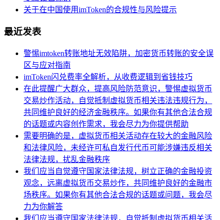
关于在中国使用imToken的合规性与风险提示
最近发表
警惕imtoken转账地址无效陷阱，加密货币转账的安全误
区与应对指南
imToken闪兑费率全解析，从收费逻辑到省钱技巧
在此提醒广大群众，提高风险防范意识，警惕虚拟货币
交易炒作活动，自觉抵制虚拟货币相关违法违规行为，
共同维护良好的经济金融秩序。如果你有其他合法合规
的话题或内容创作需求，我会尽力为你提供帮助
需要明确的是，虚拟货币相关活动存在较大的金融风险
和法律风险，未经许可私自发行代币可能涉嫌违反相关
法律法规，扰乱金融秩序
我们应当自觉遵守国家法律法规，树立正确的金融投资
观念，远离虚拟货币交易炒作，共同维护良好的金融市
场秩序。如果你有其他合法合规的话题或问题，我会尽
力为你解答
我们应当遵守国家法律法规，自觉抵制虚拟货币相关活