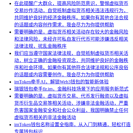
在此提醒广大群众，提高风险防范意识，警惕虚拟货币
交易炒作活动，自觉抵制虚拟货币相关违法违规行为，
共同维护良好的经济金融秩序。如果你有其他合法合规
的话题或内容创作需求，我会尽力为你提供帮助
需要明确的是，虚拟货币相关活动存在较大的金融风险
和法律风险，未经许可私自发行代币可能涉嫌违反相关
法律法规，扰乱金融秩序
我们应当遵守国家法律法规，自觉抵制虚拟货币相关活
动，树立正确的金融投资观念，共同维护良好的金融秩
序和社会环境。如果你有其他符合法律法规和公序良俗
的话题或内容需要创作，我会尽力为你提供帮助
imToken牵手AI，解锁Web3钱包的智能新体验
瑞银钱包牵手fir.im，金融科技场景下的应用服务新范式
需要明确的是，虚拟货币交易、代币发行融资以及虚拟
货币衍生品交易等相关活动，涉嫌非法金融活动，严重
危害国家金融安全和社会公众利益，我国明确禁止任何
虚拟货币相关的非法金融活动
imToken钱包名称设置全指南，从入门到精通，轻松打造
专属钱包标识