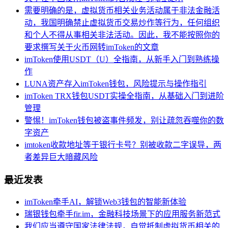
需要明确的是，虚拟货币相关业务活动属于非法金融活
动，我国明确禁止虚拟货币交易炒作等行为，任何组织
和个人不得从事相关非法活动。因此，我不能按照你的
要求撰写关于火币网转imToken的文章
imToken使用USDT（U）全指南，从新手入门到熟练操
作
LUNA资产存入imToken钱包，风险提示与操作指引
imToken TRX钱包USDT实操全指南，从基础入门到进阶
管理
警惕！imToken钱包被盗事件频发，别让疏忽吞噬你的数
字资产
imtoken收款地址等于银行卡号？别被收款二字误导，两
者差异巨大暗藏风险
最近发表
imToken牵手AI，解锁Web3钱包的智能新体验
瑞银钱包牵手fir.im，金融科技场景下的应用服务新范式
我们应当遵守国家法律法规，自觉抵制虚拟货币相关的