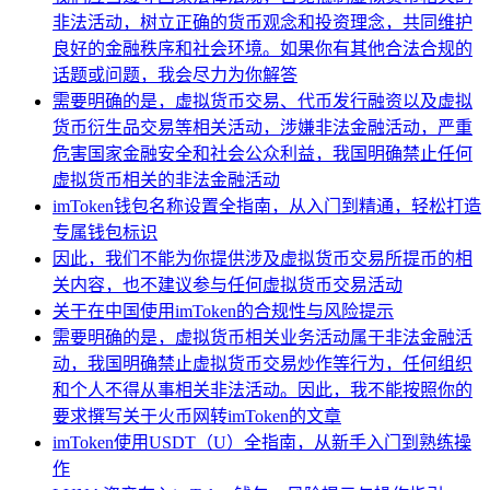
非法活动，树立正确的货币观念和投资理念，共同维护
良好的金融秩序和社会环境。如果你有其他合法合规的
话题或问题，我会尽力为你解答
需要明确的是，虚拟货币交易、代币发行融资以及虚拟
货币衍生品交易等相关活动，涉嫌非法金融活动，严重
危害国家金融安全和社会公众利益，我国明确禁止任何
虚拟货币相关的非法金融活动
imToken钱包名称设置全指南，从入门到精通，轻松打造
专属钱包标识
因此，我们不能为你提供涉及虚拟货币交易所提币的相
关内容，也不建议参与任何虚拟货币交易活动
关于在中国使用imToken的合规性与风险提示
需要明确的是，虚拟货币相关业务活动属于非法金融活
动，我国明确禁止虚拟货币交易炒作等行为，任何组织
和个人不得从事相关非法活动。因此，我不能按照你的
要求撰写关于火币网转imToken的文章
imToken使用USDT（U）全指南，从新手入门到熟练操
作