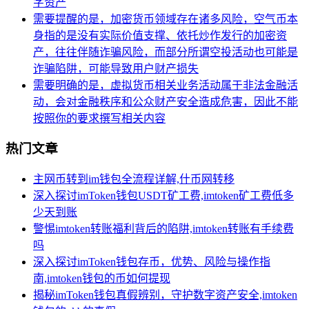
字资产
需要提醒的是，加密货币领域存在诸多风险，空气币本
身指的是没有实际价值支撑、依托炒作发行的加密资
产，往往伴随诈骗风险，而部分所谓空投活动也可能是
诈骗陷阱，可能导致用户财产损失
需要明确的是，虚拟货币相关业务活动属于非法金融活
动，会对金融秩序和公众财产安全造成危害，因此不能
按照你的要求撰写相关内容
热门文章
主网币转到im钱包全流程详解,什币网转移
深入探讨imToken钱包USDT矿工费,imtoken矿工费低多
少天到账
警惕imtoken转账福利背后的陷阱,imtoken转账有手续费
吗
深入探讨imToken钱包存币，优势、风险与操作指
南,imtoken钱包的币如何提现
揭秘imToken钱包真假辨别，守护数字资产安全,imtoken