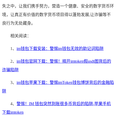
失之中，让我们携手努力，营造一个健康、安全的数字货币环
境，让真正有价值的数字货币项目得以蓬勃发展,让诈骗等不
良行为无处藏身。
相关阅读：
1、
im钱包下载安装：警惕im钱包无效的助记词陷阱
2、
im钱包官网下载：警惕！揭开imtoken假usdt图背后的
诈骗陷阱
3、
im钱包苹果下载：警惕imToken钱包博饼背后的金融陷
阱
4、
警惕！IM 钱包突然到账很多币背后的陷阱-苹果手机
下载imtoken