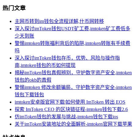
热门文章
主网币转到im钱包全流程详解,什币网转移
深入探讨imToken钱包USDT矿工费,imtoken矿工费低多
少天到账
警惕imtoken转账福利背后的陷阱,imtoken转账有手续费
吗
深入探讨imToken钱包存币，优势、风险与操作指
南,imtoken钱包的币如何提现
揭秘imToken钱包真假辨别，守护数字资产安全,imtoken
钱包的okb的真假
警惕imtoken 修改余额骗局，守护数字资产安全-imtoken
钱包下载钱包
imtoken安卓版官网下载|如何使用 ImToken 转出 EOS
探索 ImToken CEO 的区块链征程-imtoken钱包下载2.6
仿imToken钱包的发展与挑战-imtoken钱包下载ios
关于imToken安装地址的全面解析-imtoken官网下载苹果