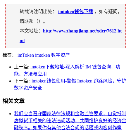
转载请注明出处：
imtoken钱包下载
，如有疑问，
请联系（
）。
本文地址：
http://www.zhangjiang.net/xder/7612.ht
ml
标签：
imToken
imtoken
数字资产
上一篇:
imtoken下载地址-深入解析 IM 钱包查询，功
能、方法与应用
下一篇
:
imtoken钱包使用-警惕 Imtoken 跑路风险，守护
数字资产安全
相关文章
我们应当遵守国家法律法规和金融监管要求，自觉抵制
虚拟货币相关的违法违规活动，共同维护良好的经济金
融秩序。如果你有其他合法合规的话题或内容创作需