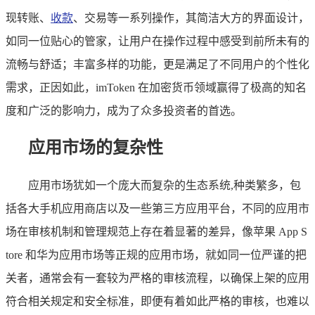
现转账、
收款
、交易等一系列操作，其简洁大方的界面设计，
如同一位贴心的管家，让用户在操作过程中感受到前所未有的
流畅与舒适；丰富多样的功能，更是满足了不同用户的个性化
需求，正因如此，imToken 在加密货币领域赢得了极高的知名
度和广泛的影响力，成为了众多投资者的首选。
应用市场的复杂性
应用市场犹如一个庞大而复杂的生态系统,种类繁多，包
括各大手机应用商店以及一些第三方应用平台，不同的应用市
场在审核机制和管理规范上存在着显著的差异，像苹果 App S
tore 和华为应用市场等正规的应用市场，就如同一位严谨的把
关者，通常会有一套较为严格的审核流程，以确保上架的应用
符合相关规定和安全标准，即便有着如此严格的审核，也难以