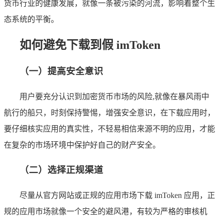
货币行业的健康发展，就像一条被污染的河流，影响着整个生
态系统的平衡。
如何避免下载到假 imToken
（一）提高安全意识
用户要充分认识到加密货币市场的风险,就像在暴风雨中
航行的船只，时刻保持警惕，增强安全意识，在下载应用时，
要仔细核实应用的真实性，不轻易相信来源不明的应用，才能
在复杂的市场环境中保护好自己的财产安全。
（二）选择正规渠道
尽量从官方网站或正规的应用市场下载 imToken 应用，正
规的应用市场就像一个安全的避风港，有较为严格的审核机