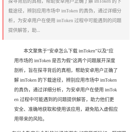
探寻背后的真相，帮助安卓用户正确了解 imToken 的下
载途径，辨别应用市场中 imToken 的真伪，通过详细分
析，为安卓用户在使用 imToken 过程中可能遇到的问题
提供解答，助...
本文聚焦于“安卓怎么下载 imToken”以及“应
用市场的 imToken 是否为假”这两个问题展开深度
剖析，旨在探寻背后的真相，帮助安卓用户正确了
解 imToken 的下载途径，辨别应用市场中 imToken
的真伪，通过详细分析，为安卓用户在使用 imTok
en 过程中可能遇到的问题提供解答，助力他们更
安全、准确地获取和使用该应用，避免陷入虚假应
用带来的风险。