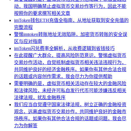
动，我国明确禁止虚拟货币交易炒作等行为，因此不能
按照你的要求撰写相关文章
imToken钱包ETH充值全指南，从地址获取到安全充值的
完整流程
警惕imtoken转账地址无效陷阱，加密货币转账的安全误
区与应对指南
imToken闪兑费率全解析，从收费逻辑到省钱技巧
在此提醒广大群众，提高风险防范意识，警惕虚拟货币
交易炒作活动，自觉抵制虚拟货币相关违法违规行为，
共同维护良好的经济金融秩序。如果你有其他合法合规
的话题或内容创作需求，我会尽力为你提供帮助
需要明确的是，虚拟货币相关活动存在较大的金融风险
和法律风险，未经许可私自发行代币可能涉嫌违反相关
法律法规，扰乱金融秩序
我们应当自觉遵守国家法律法规，树立正确的金融投资
观念，远离虚拟货币交易炒作，共同维护良好的金融市
场秩序。如果你有其他合法合规的话题或问题，我会尽
力为你解答