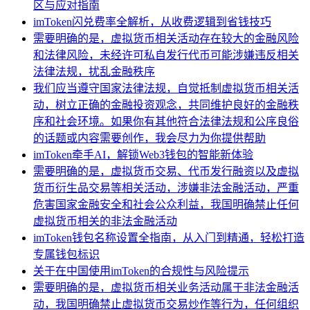
区与应对指南
imToken闪兑费率全解析，从收费逻辑到省钱技巧
需要明确的是，虚拟货币相关活动存在较大的金融风险
和法律风险，未经许可私自发行代币可能涉嫌违反相关
法律法规，扰乱金融秩序
我们应当遵守国家法律法规，自觉抵制虚拟货币相关活
动，树立正确的金融投资观念，共同维护良好的金融秩
序和社会环境。如果你有其他符合法律法规和公序良俗
的话题或内容需要创作，我会尽力为你提供帮助
imToken牵手AI，解锁Web3钱包的智能新体验
需要明确的是，虚拟货币交易、代币发行融资以及虚拟
货币衍生品交易等相关活动，涉嫌非法金融活动，严重
危害国家金融安全和社会公众利益，我国明确禁止任何
虚拟货币相关的非法金融活动
imToken钱包名称设置全指南，从入门到精通，轻松打造
专属钱包标识
关于在中国使用imToken的合规性与风险提示
需要明确的是，虚拟货币相关业务活动属于非法金融活
动，我国明确禁止虚拟货币交易炒作等行为，任何组织