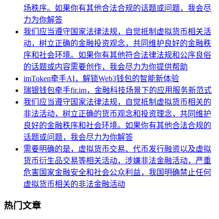
场秩序。如果你有其他合法合规的话题或问题，我会尽
力为你解答
我们应当遵守国家法律法规，自觉抵制虚拟货币相关活
动，树立正确的金融投资观念，共同维护良好的金融秩
序和社会环境。如果你有其他符合法律法规和公序良俗
的话题或内容需要创作，我会尽力为你提供帮助
imToken牵手AI，解锁Web3钱包的智能新体验
瑞银钱包牵手fir.im，金融科技场景下的应用服务新范式
我们应当遵守国家法律法规，自觉抵制虚拟货币相关的
非法活动，树立正确的货币观念和投资理念，共同维护
良好的金融秩序和社会环境。如果你有其他合法合规的
话题或问题，我会尽力为你解答
需要明确的是，虚拟货币交易、代币发行融资以及虚拟
货币衍生品交易等相关活动，涉嫌非法金融活动，严重
危害国家金融安全和社会公众利益，我国明确禁止任何
虚拟货币相关的非法金融活动
热门文章