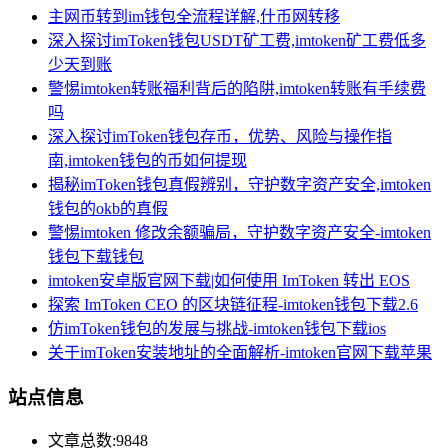
主网币转到im钱包全流程详解,什币网转移
深入探讨imToken钱包USDT矿工费,imtoken矿工费低多
少天到账
警惕imtoken转账福利背后的陷阱,imtoken转账有手续费
吗
深入探讨imToken钱包存币，优势、风险与操作指
南,imtoken钱包的币如何提现
揭秘imToken钱包真假辨别，守护数字资产安全,imtoken
钱包的okb的真假
警惕imtoken 修改余额骗局，守护数字资产安全-imtoken
钱包下载钱包
imtoken安卓版官网下载|如何使用 ImToken 转出 EOS
探索 ImToken CEO 的区块链征程-imtoken钱包下载2.6
仿imToken钱包的发展与挑战-imtoken钱包下载ios
关于imToken安装地址的全面解析-imtoken官网下载苹果
站点信息
文章总数:9848