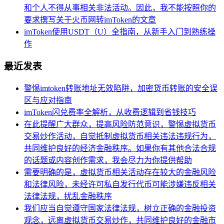
和个人不得从事相关非法活动。因此，我不能按照你的
要求撰写关于火币网转imToken的文章
imToken使用USDT（U）全指南，从新手入门到熟练操
作
最近发表
警惕imtoken转账地址无效陷阱，加密货币转账的安全误
区与应对指南
imToken闪兑费率全解析，从收费逻辑到省钱技巧
在此提醒广大群众，提高风险防范意识，警惕虚拟货币
交易炒作活动，自觉抵制虚拟货币相关违法违规行为，
共同维护良好的经济金融秩序。如果你有其他合法合规
的话题或内容创作需求，我会尽力为你提供帮助
需要明确的是，虚拟货币相关活动存在较大的金融风险
和法律风险，未经许可私自发行代币可能涉嫌违反相关
法律法规，扰乱金融秩序
我们应当自觉遵守国家法律法规，树立正确的金融投资
观念，远离虚拟货币交易炒作，共同维护良好的金融市