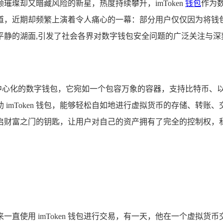
璨却又暗藏风险的新星，热度持续攀升，imToken
钱包
作为
道，近期却频繁上演着令人痛心的一幕：部分用户仅仅因为将钱
平静的湖面,引发了社会各界对数字钱包安全问题的广泛关注与深
一款去中心化的数字钱包，它宛如一个包容万象的容器，支持比特币
imToken 钱包，能够轻松自如地进行虚拟货币的存储、转
启财富之门的钥匙，让用户对自己的资产拥有了完全的控制权，
直使用 imToken 钱包进行交易，有一天，他在一个虚拟