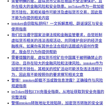
需要明确的是，虚拟货币交易在我国不受法律保护，且
存在极大的金融风险和安全隐患。imToken作为一款加密
货币钱包，其相关操作可能涉及虚拟货币交易，因此我
不能为你提供相关内容
imtoken会窃取私钥吗？一文拆解真相、辟谣误区与安全
使用指南
我们应当遵守国家法律法规和金融监管要求，自觉抵制
虚拟货币相关的违法违规活动，共同维护良好的经济金
融秩序。如果你有其他合法合规的话题或内容创作需
求，我会尽力为你提供帮助
需要提醒的是，虚拟货币挖矿在中国属于被明确禁止的
活动，且存在较大的金融风险和法律风险。imtoken作为
加密货币钱包，其相关的挖矿活动可能涉及违法违规行
为，因此我不能按照你的要求撰写相关文章
警惕！imtoken卸载不当或致信息泄露？正确操作与风险
规避指南
imToken钱包ETH充值全指南，从地址获取到安全充值的
完整流程
警惕imtoken转账地址无效陷阱，加密货币转账的安全误