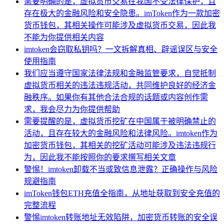
需要明确的是，虚拟货币交易在我国不受法律保护，且
存在极大的金融风险和安全隐患。imToken作为一款加密
货币钱包，其相关操作可能涉及虚拟货币交易，因此我
不能为你提供相关内容
imtoken会窃取私钥吗？一文拆解真相、辟谣误区与安全
使用指南
我们应当遵守国家法律法规和金融监管要求，自觉抵制
虚拟货币相关的违法违规活动，共同维护良好的经济金
融秩序。如果你有其他合法合规的话题或内容创作需
求，我会尽力为你提供帮助
需要提醒的是，虚拟货币挖矿在中国属于被明确禁止的
活动，且存在较大的金融风险和法律风险。imtoken作为
加密货币钱包，其相关的挖矿活动可能涉及违法违规行
为，因此我不能按照你的要求撰写相关文章
警惕！imtoken卸载不当或致信息泄露？正确操作与风险
规避指南
imToken钱包ETH充值全指南，从地址获取到安全充值的
完整流程
警惕imtoken转账地址无效陷阱，加密货币转账的安全误