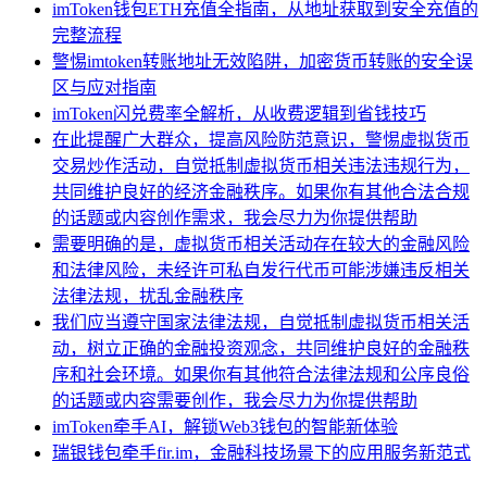
imToken钱包ETH充值全指南，从地址获取到安全充值的
完整流程
警惕imtoken转账地址无效陷阱，加密货币转账的安全误
区与应对指南
imToken闪兑费率全解析，从收费逻辑到省钱技巧
在此提醒广大群众，提高风险防范意识，警惕虚拟货币
交易炒作活动，自觉抵制虚拟货币相关违法违规行为，
共同维护良好的经济金融秩序。如果你有其他合法合规
的话题或内容创作需求，我会尽力为你提供帮助
需要明确的是，虚拟货币相关活动存在较大的金融风险
和法律风险，未经许可私自发行代币可能涉嫌违反相关
法律法规，扰乱金融秩序
我们应当遵守国家法律法规，自觉抵制虚拟货币相关活
动，树立正确的金融投资观念，共同维护良好的金融秩
序和社会环境。如果你有其他符合法律法规和公序良俗
的话题或内容需要创作，我会尽力为你提供帮助
imToken牵手AI，解锁Web3钱包的智能新体验
瑞银钱包牵手fir.im，金融科技场景下的应用服务新范式