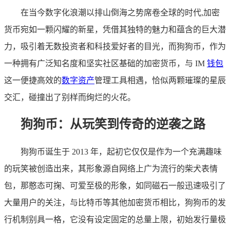
在当今数字化浪潮以排山倒海之势席卷全球的时代,加密
货币宛如一颗闪耀的新星，凭借其独特的魅力和蕴含的巨大潜
力，吸引着无数投资者和科技爱好者的目光，而狗狗币，作为
一种拥有广泛知名度和坚实社区基础的加密货币，与 IM
钱包
这一便捷高效的
数字资产
管理工具相遇，恰似两颗璀璨的星辰
交汇，碰撞出了别样而绚烂的火花。
狗狗币：从玩笑到传奇的逆袭之路
狗狗币诞生于 2013 年，起初它仅仅是作为一个充满趣味
的玩笑被创造出来，其形象源自网络上广为流行的柴犬表情
包，那憨态可掬、可爱至极的形象，如同磁石一般迅速吸引了
大量用户的关注，与比特币等其他加密货币相比，狗狗币的发
行机制别具一格，它没有设定固定的总量上限，初始发行量极