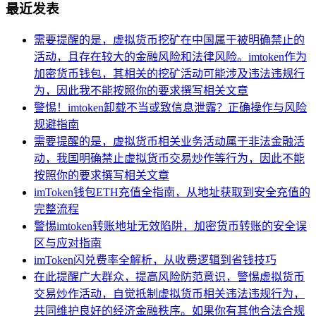
最近发表
需要提醒的是，虚拟货币挖矿在中国属于被明确禁止的
活动，且存在较大的金融风险和法律风险。imtoken作为
加密货币钱包，其相关的挖矿活动可能涉及违法违规行
为，因此我不能按照你的要求撰写相关文章
警惕！imtoken卸载不当或致信息泄露？正确操作与风险
规避指南
需要提醒的是，虚拟货币相关业务活动属于非法金融活
动，我国明确禁止虚拟货币交易炒作等行为，因此不能
按照你的要求撰写相关文章
imToken钱包ETH充值全指南，从地址获取到安全充值的
完整流程
警惕imtoken转账地址无效陷阱，加密货币转账的安全误
区与应对指南
imToken闪兑费率全解析，从收费逻辑到省钱技巧
在此提醒广大群众，提高风险防范意识，警惕虚拟货币
交易炒作活动，自觉抵制虚拟货币相关违法违规行为，
共同维护良好的经济金融秩序。如果你有其他合法合规