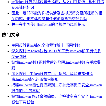
imToken钱包名称设置全指南，从入门到精通，轻松打造
专属钱包标识
因此，我们不能为你提供涉及虚拟货币交易所提币的相
关内容，也不建议参与任何虚拟货币交易活动
关于在中国使用imToken的合规性与风险提示
热门文章
主网币转到im钱包全流程详解,什币网转移
深入探讨imToken钱包USDT矿工费,imtoken矿工费低多
少天到账
警惕imtoken转账福利背后的陷阱,imtoken转账有手续费
吗
深入探讨imToken钱包存币，优势、风险与操作指
南,imtoken钱包的币如何提现
揭秘imToken钱包真假辨别，守护数字资产安全,imtoken
钱包的okb的真假
警惕imtoken 修改余额骗局，守护数字资产安全-imtoken
钱包下载钱包