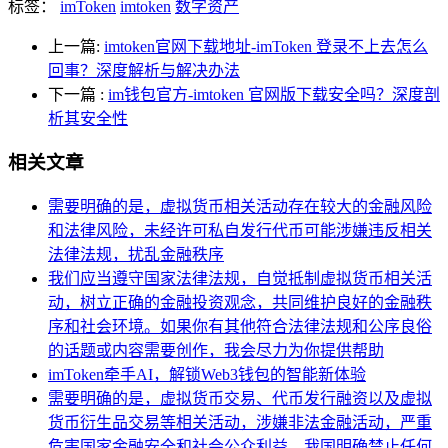
标签：
imToken
imtoken
数字资产
上一篇:
imtoken官网下载地址-imToken 登录不上去怎么
回事？深度解析与解决办法
下一篇
:
im钱包官方-imtoken 官网版下载安全吗？深度剖
析其安全性
相关文章
需要明确的是，虚拟货币相关活动存在较大的金融风险
和法律风险，未经许可私自发行代币可能涉嫌违反相关
法律法规，扰乱金融秩序
我们应当遵守国家法律法规，自觉抵制虚拟货币相关活
动，树立正确的金融投资观念，共同维护良好的金融秩
序和社会环境。如果你有其他符合法律法规和公序良俗
的话题或内容需要创作，我会尽力为你提供帮助
imToken牵手AI，解锁Web3钱包的智能新体验
需要明确的是，虚拟货币交易、代币发行融资以及虚拟
货币衍生品交易等相关活动，涉嫌非法金融活动，严重
危害国家金融安全和社会公众利益，我国明确禁止任何