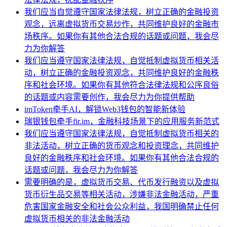
我们应当自觉遵守国家法律法规，树立正确的金融投资
观念，远离虚拟货币交易炒作，共同维护良好的金融市
场秩序。如果你有其他合法合规的话题或问题，我会尽
力为你解答
我们应当遵守国家法律法规，自觉抵制虚拟货币相关活
动，树立正确的金融投资观念，共同维护良好的金融秩
序和社会环境。如果你有其他符合法律法规和公序良俗
的话题或内容需要创作，我会尽力为你提供帮助
imToken牵手AI，解锁Web3钱包的智能新体验
瑞银钱包牵手fir.im，金融科技场景下的应用服务新范式
我们应当遵守国家法律法规，自觉抵制虚拟货币相关的
非法活动，树立正确的货币观念和投资理念，共同维护
良好的金融秩序和社会环境。如果你有其他合法合规的
话题或问题，我会尽力为你解答
需要明确的是，虚拟货币交易、代币发行融资以及虚拟
货币衍生品交易等相关活动，涉嫌非法金融活动，严重
危害国家金融安全和社会公众利益，我国明确禁止任何
虚拟货币相关的非法金融活动