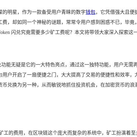
璨的明星，作为一款备受用户青睐的数字
钱包
，它凭借强大且便
工费，却如同一个神秘的谜题，常常令用户感到困惑不已，毕竟
ken 闪兑究竟需要多少矿工费呢？本文将带领大家深入探索这一问题
兑功能无疑是它的一大特色亮点，通过这一独特功能，用户无需
为用户开启了一扇便捷之门，大大提高了交易的便捷性和效率，
货币兑换为另一种，从而敏锐地抓住投资机会，在加密货币的浪
给矿工的费用，在区块链这个庞大而复杂的系统中，矿工扮演着至