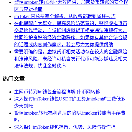
警惕imtoken转账地址无效陷阱，加密货币转账的安全误
区与应对指南
imToken闪兑费率全解析，从收费逻辑到省钱技巧
在此提醒广大群众，提高风险防范意识，警惕虚拟货币
交易炒作活动，自觉抵制虚拟货币相关违法违规行为，
共同维护良好的经济金融秩序。如果你有其他合法合规
的话题或内容创作需求，我会尽力为你提供帮助
需要明确的是，虚拟货币相关活动存在较大的金融风险
和法律风险，未经许可私自发行代币可能涉嫌违反相关
法律法规，扰乱金融秩序
热门文章
主网币转到im钱包全流程详解,什币网转移
深入探讨imToken钱包USDT矿工费,imtoken矿工费低多
少天到账
警惕imtoken转账福利背后的陷阱,imtoken转账有手续费
吗
深入探讨imToken钱包存币，优势、风险与操作指