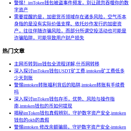
警惕！imToken钱包被盗事件频发，别让疏忽吞噬你的数
字资产
需要提醒的是，加密货币领域存在诸多风险，空气币本
身指的是没有实际价值支撑、依托炒作发行的加密资
产，往往伴随诈骗风险，而部分所谓空投活动也可能是
诈骗陷阱，可能导致用户财产损失
热门文章
主网币转到im钱包全流程详解,什币网转移
深入探讨imToken钱包USDT矿工费,imtoken矿工费低多
少天到账
警惕imtoken转账福利背后的陷阱,imtoken转账有手续费
吗
深入探讨imToken钱包存币，优势、风险与操作指
南,imtoken钱包的币如何提现
揭秘imToken钱包真假辨别，守护数字资产安全,imtoken
钱包的okb的真假
警惕imtoken 修改余额骗局，守护数字资产安全-imtoken