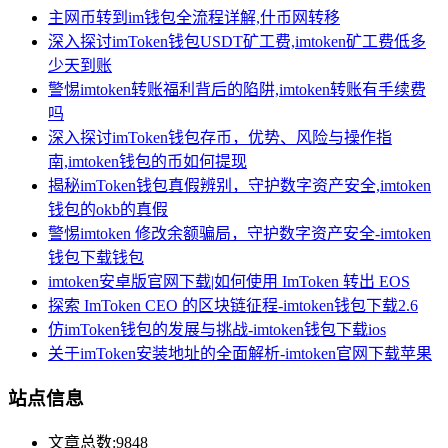
主网币转到im钱包全流程详解,什币网转移
深入探讨imToken钱包USDT矿工费,imtoken矿工费低多
少天到账
警惕imtoken转账福利背后的陷阱,imtoken转账有手续费
吗
深入探讨imToken钱包存币，优势、风险与操作指
南,imtoken钱包的币如何提现
揭秘imToken钱包真假辨别，守护数字资产安全,imtoken
钱包的okb的真假
警惕imtoken 修改余额骗局，守护数字资产安全-imtoken
钱包下载钱包
imtoken安卓版官网下载|如何使用 ImToken 转出 EOS
探索 ImToken CEO 的区块链征程-imtoken钱包下载2.6
仿imToken钱包的发展与挑战-imtoken钱包下载ios
关于imToken安装地址的全面解析-imtoken官网下载苹果
站点信息
文章总数:9848