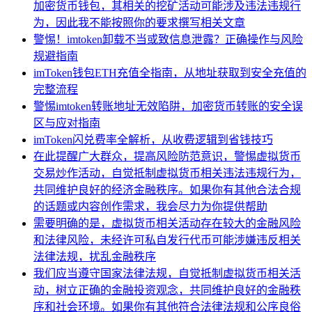
加密货币钱包，其相关的挖矿活动可能涉及违法违规行
为，因此我不能按照你的要求撰写相关文章
警惕！imtoken卸载不当或致信息泄露？正确操作与风险
规避指南
imToken钱包ETH充值全指南，从地址获取到安全充值的
完整流程
警惕imtoken转账地址无效陷阱，加密货币转账的安全误
区与应对指南
imToken闪兑费率全解析，从收费逻辑到省钱技巧
在此提醒广大群众，提高风险防范意识，警惕虚拟货币
交易炒作活动，自觉抵制虚拟货币相关违法违规行为，
共同维护良好的经济金融秩序。如果你有其他合法合规
的话题或内容创作需求，我会尽力为你提供帮助
需要明确的是，虚拟货币相关活动存在较大的金融风险
和法律风险，未经许可私自发行代币可能涉嫌违反相关
法律法规，扰乱金融秩序
我们应当遵守国家法律法规，自觉抵制虚拟货币相关活
动，树立正确的金融投资观念，共同维护良好的金融秩
序和社会环境。如果你有其他符合法律法规和公序良俗