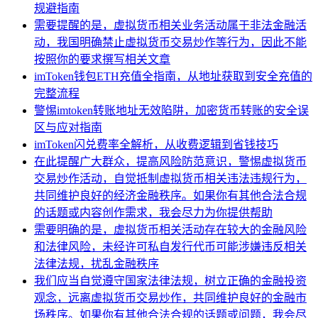
规避指南
需要提醒的是，虚拟货币相关业务活动属于非法金融活
动，我国明确禁止虚拟货币交易炒作等行为，因此不能
按照你的要求撰写相关文章
imToken钱包ETH充值全指南，从地址获取到安全充值的
完整流程
警惕imtoken转账地址无效陷阱，加密货币转账的安全误
区与应对指南
imToken闪兑费率全解析，从收费逻辑到省钱技巧
在此提醒广大群众，提高风险防范意识，警惕虚拟货币
交易炒作活动，自觉抵制虚拟货币相关违法违规行为，
共同维护良好的经济金融秩序。如果你有其他合法合规
的话题或内容创作需求，我会尽力为你提供帮助
需要明确的是，虚拟货币相关活动存在较大的金融风险
和法律风险，未经许可私自发行代币可能涉嫌违反相关
法律法规，扰乱金融秩序
我们应当自觉遵守国家法律法规，树立正确的金融投资
观念，远离虚拟货币交易炒作，共同维护良好的金融市
场秩序。如果你有其他合法合规的话题或问题，我会尽