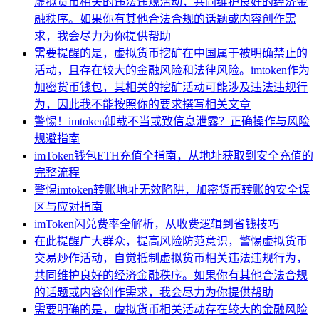
虚拟货币相关的违法违规活动，共同维护良好的经济金
融秩序。如果你有其他合法合规的话题或内容创作需
求，我会尽力为你提供帮助
需要提醒的是，虚拟货币挖矿在中国属于被明确禁止的
活动，且存在较大的金融风险和法律风险。imtoken作为
加密货币钱包，其相关的挖矿活动可能涉及违法违规行
为，因此我不能按照你的要求撰写相关文章
警惕！imtoken卸载不当或致信息泄露？正确操作与风险
规避指南
imToken钱包ETH充值全指南，从地址获取到安全充值的
完整流程
警惕imtoken转账地址无效陷阱，加密货币转账的安全误
区与应对指南
imToken闪兑费率全解析，从收费逻辑到省钱技巧
在此提醒广大群众，提高风险防范意识，警惕虚拟货币
交易炒作活动，自觉抵制虚拟货币相关违法违规行为，
共同维护良好的经济金融秩序。如果你有其他合法合规
的话题或内容创作需求，我会尽力为你提供帮助
需要明确的是，虚拟货币相关活动存在较大的金融风险