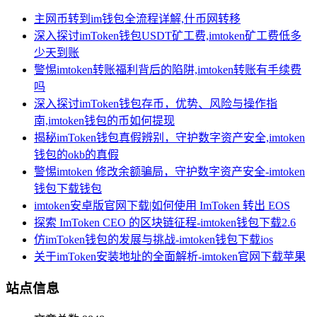
主网币转到im钱包全流程详解,什币网转移
深入探讨imToken钱包USDT矿工费,imtoken矿工费低多
少天到账
警惕imtoken转账福利背后的陷阱,imtoken转账有手续费
吗
深入探讨imToken钱包存币，优势、风险与操作指
南,imtoken钱包的币如何提现
揭秘imToken钱包真假辨别，守护数字资产安全,imtoken
钱包的okb的真假
警惕imtoken 修改余额骗局，守护数字资产安全-imtoken
钱包下载钱包
imtoken安卓版官网下载|如何使用 ImToken 转出 EOS
探索 ImToken CEO 的区块链征程-imtoken钱包下载2.6
仿imToken钱包的发展与挑战-imtoken钱包下载ios
关于imToken安装地址的全面解析-imtoken官网下载苹果
站点信息