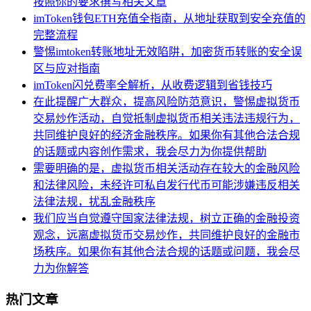
按照你的要求撰写相关文章
imToken钱包ETH充值全指南，从地址获取到安全充值的
完整流程
警惕imtoken转账地址无效陷阱，加密货币转账的安全误
区与应对指南
imToken闪兑费率全解析，从收费逻辑到省钱技巧
在此提醒广大群众，提高风险防范意识，警惕虚拟货币
交易炒作活动，自觉抵制虚拟货币相关违法违规行为，
共同维护良好的经济金融秩序。如果你有其他合法合规
的话题或内容创作需求，我会尽力为你提供帮助
需要明确的是，虚拟货币相关活动存在较大的金融风险
和法律风险，未经许可私自发行代币可能涉嫌违反相关
法律法规，扰乱金融秩序
我们应当自觉遵守国家法律法规，树立正确的金融投资
观念，远离虚拟货币交易炒作，共同维护良好的金融市
场秩序。如果你有其他合法合规的话题或问题，我会尽
力为你解答
热门文章