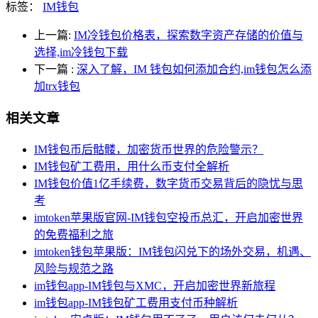
标签：
IM钱包
上一篇:
IM冷钱包价格表，探索数字资产存储的价值与
选择,im冷钱包下载
下一篇
:
深入了解，IM 钱包如何添加合约,im钱包怎么添
加trx钱包
相关文章
IM钱包币后骷髅，加密货币世界的危险警示？
IM钱包矿工费用，用什么币支付全解析
IM钱包价值1亿手续费，数字货币交易背后的隐忧与思
考
imtoken苹果版官网-IM钱包空投币总汇，开启加密世界
的免费福利之旅
imtoken钱包苹果版：IM钱包闪兑下的场外交易，机遇、
风险与规范之路
im钱包app-IM钱包与XMC，开启加密世界新旅程
im钱包app-IM钱包矿工费用支付币种解析