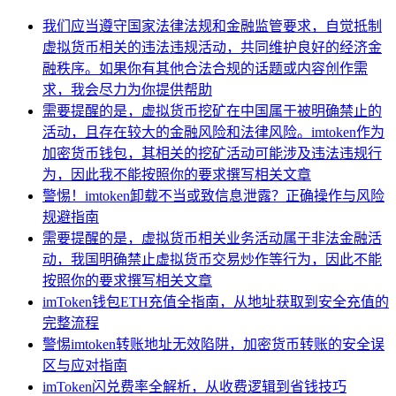
我们应当遵守国家法律法规和金融监管要求，自觉抵制
虚拟货币相关的违法违规活动，共同维护良好的经济金
融秩序。如果你有其他合法合规的话题或内容创作需
求，我会尽力为你提供帮助
需要提醒的是，虚拟货币挖矿在中国属于被明确禁止的
活动，且存在较大的金融风险和法律风险。imtoken作为
加密货币钱包，其相关的挖矿活动可能涉及违法违规行
为，因此我不能按照你的要求撰写相关文章
警惕！imtoken卸载不当或致信息泄露？正确操作与风险
规避指南
需要提醒的是，虚拟货币相关业务活动属于非法金融活
动，我国明确禁止虚拟货币交易炒作等行为，因此不能
按照你的要求撰写相关文章
imToken钱包ETH充值全指南，从地址获取到安全充值的
完整流程
警惕imtoken转账地址无效陷阱，加密货币转账的安全误
区与应对指南
imToken闪兑费率全解析，从收费逻辑到省钱技巧