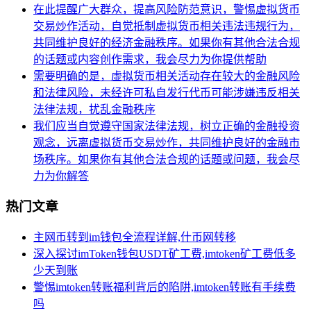
在此提醒广大群众，提高风险防范意识，警惕虚拟货币
交易炒作活动，自觉抵制虚拟货币相关违法违规行为，
共同维护良好的经济金融秩序。如果你有其他合法合规
的话题或内容创作需求，我会尽力为你提供帮助
需要明确的是，虚拟货币相关活动存在较大的金融风险
和法律风险，未经许可私自发行代币可能涉嫌违反相关
法律法规，扰乱金融秩序
我们应当自觉遵守国家法律法规，树立正确的金融投资
观念，远离虚拟货币交易炒作，共同维护良好的金融市
场秩序。如果你有其他合法合规的话题或问题，我会尽
力为你解答
热门文章
主网币转到im钱包全流程详解,什币网转移
深入探讨imToken钱包USDT矿工费,imtoken矿工费低多
少天到账
警惕imtoken转账福利背后的陷阱,imtoken转账有手续费
吗