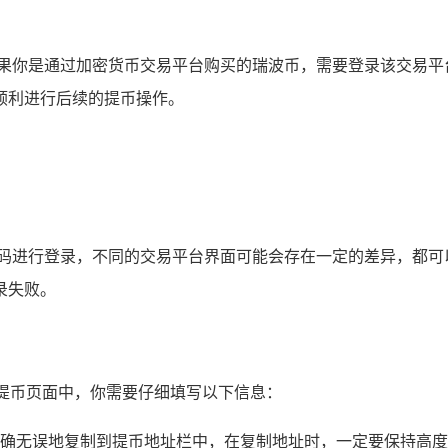
如果你是通过加密货币交易平台购买的瑞波币，需要登录该交易平
能顺利进行后续的提币操作。
码进行登录，不同的交易平台界面可能会存在一定的差异，都可以
录失败。
在提币页面中，你需要仔细填写以下信息：
包地址准确无误地复制到提币地址栏中，在复制地址时，一定要保持