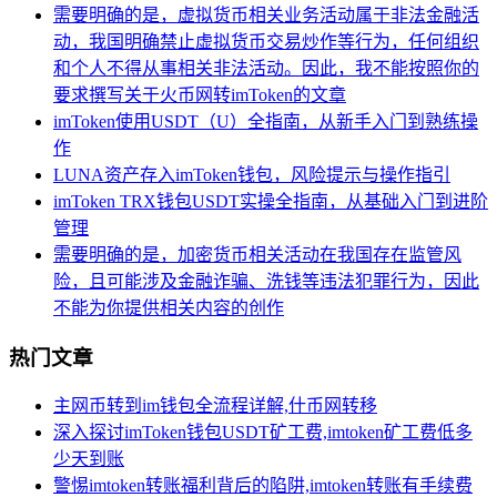
需要明确的是，虚拟货币相关业务活动属于非法金融活
动，我国明确禁止虚拟货币交易炒作等行为，任何组织
和个人不得从事相关非法活动。因此，我不能按照你的
要求撰写关于火币网转imToken的文章
imToken使用USDT（U）全指南，从新手入门到熟练操
作
LUNA资产存入imToken钱包，风险提示与操作指引
imToken TRX钱包USDT实操全指南，从基础入门到进阶
管理
需要明确的是，加密货币相关活动在我国存在监管风
险，且可能涉及金融诈骗、洗钱等违法犯罪行为，因此
不能为你提供相关内容的创作
热门文章
主网币转到im钱包全流程详解,什币网转移
深入探讨imToken钱包USDT矿工费,imtoken矿工费低多
少天到账
警惕imtoken转账福利背后的陷阱,imtoken转账有手续费