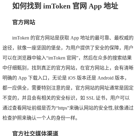
如何找到 imToken 官网 App 地址
官方网站
imToken 的官方网站是获取 App 地址的最可靠、最权威的
途径，就像一座坚固的堡垒，为用户提供了安全的保障，用户
可以在浏览器中输入“imToken 官网”，然后在众多的搜索结果
中仔细甄别，找到真正的官方网站，在官方网站上，会有清晰
明确的 App 下载入口，无论是 iOS 版本还是 Android 版本，
都一应俱全，需要特别注意的是，官方网站的网址通常是固定
不变的，并且会有相关的安全标识，如 SSL 证书，用户可以
通过查看网址前缀是否为“https”来确认网站的安全性,就像通过
检查护照来确认一个人的身份一样。
官方社交媒体渠道