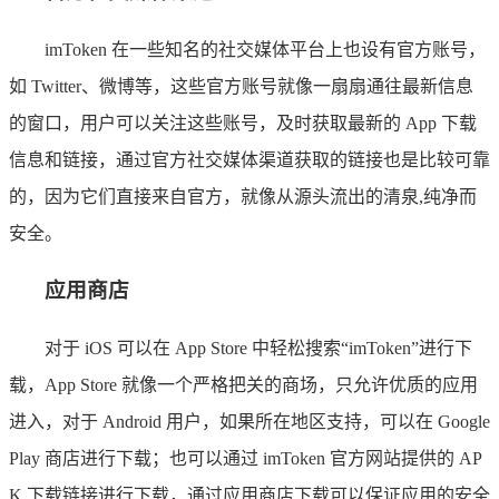
imToken 在一些知名的社交媒体平台上也设有官方账号，
如 Twitter、微博等，这些官方账号就像一扇扇通往最新信息
的窗口，用户可以关注这些账号，及时获取最新的 App 下载
信息和链接，通过官方社交媒体渠道获取的链接也是比较可靠
的，因为它们直接来自官方，就像从源头流出的清泉,纯净而
安全。
应用商店
对于 iOS 可以在 App Store 中轻松搜索“imToken”进行下
载，App Store 就像一个严格把关的商场，只允许优质的应用
进入，对于 Android 用户，如果所在地区支持，可以在 Google
Play 商店进行下载；也可以通过 imToken 官方网站提供的 AP
K 下载链接进行下载，通过应用商店下载可以保证应用的安全