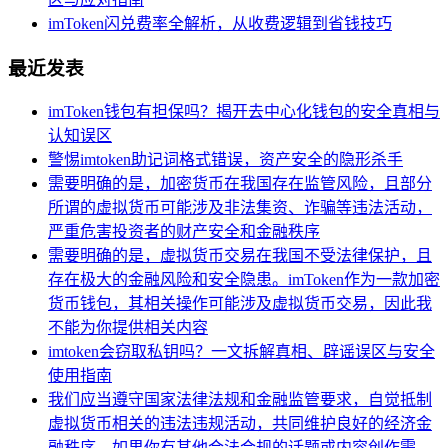
imToken闪兑费率全解析，从收费逻辑到省钱技巧
最近发表
imToken钱包有担保吗？揭开去中心化钱包的安全真相与
认知误区
警惕imtoken助记词格式错误，资产安全的隐形杀手
需要明确的是，加密货币在我国存在监管风险，且部分
所谓的虚拟货币可能涉及非法集资、诈骗等违法活动，
严重危害投资者的财产安全和金融秩序
需要明确的是，虚拟货币交易在我国不受法律保护，且
存在极大的金融风险和安全隐患。imToken作为一款加密
货币钱包，其相关操作可能涉及虚拟货币交易，因此我
不能为你提供相关内容
imtoken会窃取私钥吗？一文拆解真相、辟谣误区与安全
使用指南
我们应当遵守国家法律法规和金融监管要求，自觉抵制
虚拟货币相关的违法违规活动，共同维护良好的经济金
融秩序。如果你有其他合法合规的话题或内容创作需