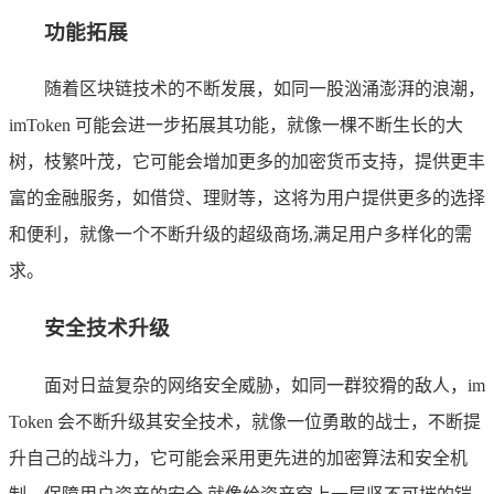
功能拓展
随着区块链技术的不断发展，如同一股汹涌澎湃的浪潮，
imToken 可能会进一步拓展其功能，就像一棵不断生长的大
树，枝繁叶茂，它可能会增加更多的加密货币支持，提供更丰
富的金融服务，如借贷、理财等，这将为用户提供更多的选择
和便利，就像一个不断升级的超级商场,满足用户多样化的需
求。
安全技术升级
面对日益复杂的网络安全威胁，如同一群狡猾的敌人，im
Token 会不断升级其安全技术，就像一位勇敢的战士，不断提
升自己的战斗力，它可能会采用更先进的加密算法和安全机