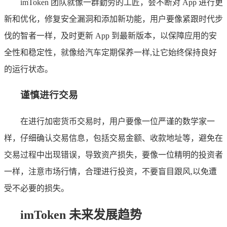
imToken 团队就像一群勤劳的工匠，会不断对 App 进行更
新和优化，修复安全漏洞和添加新功能，用户要像紧跟时代步
伐的智者一样，及时更新 App 到最新版本，以保障应用的安
全性和稳定性，就像给汽车定期保养一样,让它始终保持良好
的运行状态。
谨慎进行交易
在进行加密货币交易时，用户要像一位严谨的数学家一
样，仔细确认交易信息，包括交易金额、收款地址等，避免在
交易过程中出现错误，导致资产损失，要像一位精明的投资者
一样，注意市场行情，合理进行投资，不要盲目跟风,以免遭
受不必要的损失。
imToken 未来发展趋势