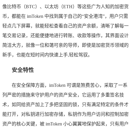
像比特币（BTC）、以太坊（ETH）等这些广为人知的加密货
币，都能在 imToken 中找到属于自己的“安全港湾”，用户只需
轻点几下屏幕，就能轻松查看自己的资产余额，清晰了解每一
笔交易记录，还能便捷地进行转账、收款等操作，其界面设计
简洁大方，就像一位和蔼可亲的导师，即使是加密货币领域的
新手，也能在短时间内快速上手,轻松驾驭。
安全特性
在安全保障方面，imToken 可谓是煞费苦心，采取了一系
列严密的措施来守护用户的资产安全，它运用了多重签名技
术，如同给资产加上了多把坚固的锁，只有满足特定的条件才
能打开，对私钥进行加密存储，私钥作为用户访问和控制加密
资产的核心关键，被 imToken 小心翼翼地保护起来，只有用户