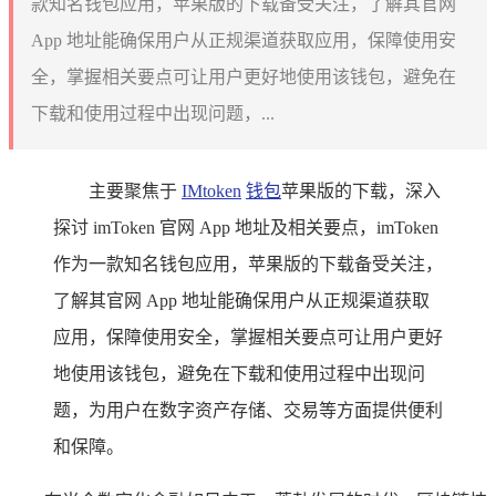
款知名钱包应用，苹果版的下载备受关注，了解其官网
App 地址能确保用户从正规渠道获取应用，保障使用安
全，掌握相关要点可让用户更好地使用该钱包，避免在
下载和使用过程中出现问题，...
主要聚焦于
IMtoken
钱包
苹果版的下载，深入
探讨 imToken 官网 App 地址及相关要点，imToken
作为一款知名钱包应用，苹果版的下载备受关注，
了解其官网 App 地址能确保用户从正规渠道获取
应用，保障使用安全，掌握相关要点可让用户更好
地使用该钱包，避免在下载和使用过程中出现问
题，为用户在数字资产存储、交易等方面提供便利
和保障。