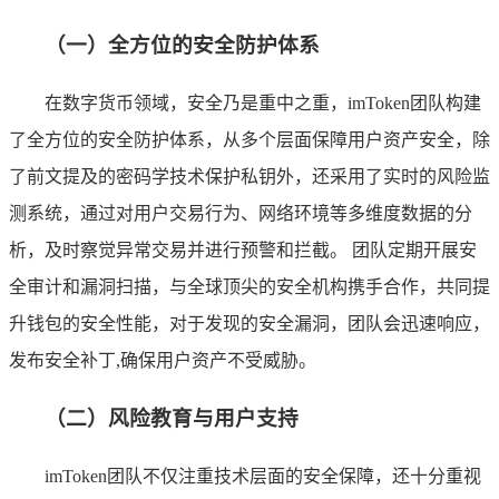
（一）全方位的安全防护体系
在数字货币领域，安全乃是重中之重，imToken团队构建
了全方位的安全防护体系，从多个层面保障用户资产安全，除
了前文提及的密码学技术保护私钥外，还采用了实时的风险监
测系统，通过对用户交易行为、网络环境等多维度数据的分
析，及时察觉异常交易并进行预警和拦截。 团队定期开展安
全审计和漏洞扫描，与全球顶尖的安全机构携手合作，共同提
升钱包的安全性能，对于发现的安全漏洞，团队会迅速响应，
发布安全补丁,确保用户资产不受威胁。
（二）风险教育与用户支持
imToken团队不仅注重技术层面的安全保障，还十分重视