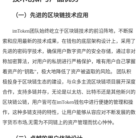
（一）先进的区块链技术应用
imToken团队始终屹立于区块链技术的前沿阵地，不断探
索和应用最新的技术成果，在钱包的底层架构设计上，采用了
先进的密码学技术，确保用户数字资产的安全存储，通过非对
称加密算法，对用户的私钥进行严格保护，唯有用户自己掌握
着资产的“钥匙”，极大地降低了资产被盗取的风险。 团队积
极投身于区块链生态的建设，与众多主流区块链项目展开深度
合作，支持多链并存，无论是以太坊、比特币还是其他新兴的
区块链公链，用户皆可在imToken钱包中进行便捷的管理和操
作，这种多链支持的特性，让用户能够从容应对不断发展的数
字货币市场,无需为不同链上的资产管理而忧心忡忡。