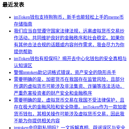
最近发表
imToken钱包支持狗狗币，新手也能轻松上手的meme币
存储指南
我们应当自觉遵守国家法律法规，远离虚拟货币交易炒
作活动，共同维护良好的金融秩序和社会稳定。如果你
有其他合法合规的话题或内容创作需求，我会尽力为你
提供帮助
imToken钱包有担保吗？揭开去中心化钱包的安全真相与
认知误区
警惕imtoken助记词格式错误，资产安全的隐形杀手
需要明确的是，加密货币在我国存在监管风险，且部分
所谓的虚拟货币可能涉及非法集资、诈骗等违法活动，
严重危害投资者的财产安全和金融秩序
需要明确的是，虚拟货币交易在我国不受法律保护，且
存在极大的金融风险和安全隐患。imToken作为一款加密
货币钱包，其相关操作可能涉及虚拟货币交易，因此我
不能为你提供相关内容
imtoken会窃取私钥吗？一文拆解真相、辟谣误区与安全