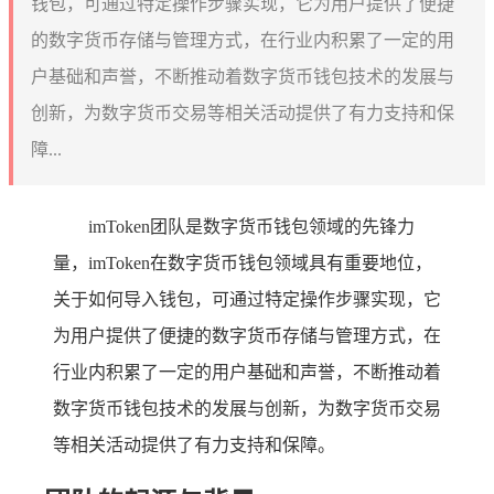
钱包，可通过特定操作步骤实现，它为用户提供了便捷
的数字货币存储与管理方式，在行业内积累了一定的用
户基础和声誉，不断推动着数字货币钱包技术的发展与
创新，为数字货币交易等相关活动提供了有力支持和保
障...
imToken团队是数字货币钱包领域的先锋力
量，imToken在数字货币钱包领域具有重要地位，
关于如何导入钱包，可通过特定操作步骤实现，它
为用户提供了便捷的数字货币存储与管理方式，在
行业内积累了一定的用户基础和声誉，不断推动着
数字货币钱包技术的发展与创新，为数字货币交易
等相关活动提供了有力支持和保障。