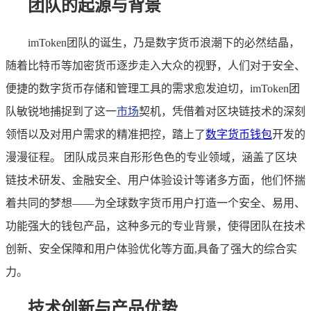
团队的起源与背景
imToken团队的诞生，乃是数字货币浪潮下的必然结晶，
随着比特币等加密货币逐步走入大众的视野，人们对于安全、
便捷的数字货币存储和管理工具的需求愈发迫切，imToken团
队敏锐地捕捉到了这一
市场
契机，凭借着对区块链技术的深刻
领悟以及对用户需求的精准把控，踏上了
数字货币钱包
开发的
漫漫征程。 团队成员来自形形色色的专业领域，涵盖了区块
链技术研发、金融安全、用户体验设计等诸多方面，他们怀揣
着共同的梦想——为全球数字货币用户打造一个安全、易用、
功能强大的钱包产品，这种多元的专业背景，使得团队在技术
创新、安全保障和用户体验优化等方面,具备了强大的综合实
力。
技术创新与产品优势