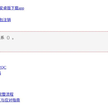
n安卓版下载app
钱包注销
联系（
）。
收QC
略
的完整流程
区与应对指南