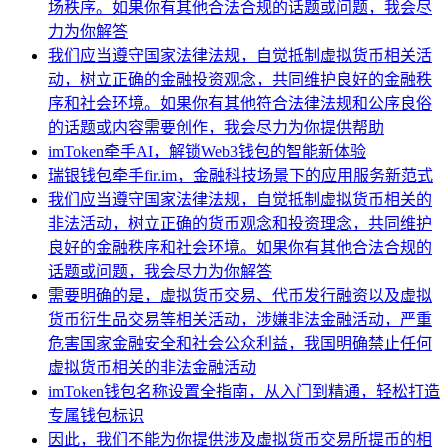
场秩序。如果你有其他合法合规的话题或问题，我会尽
力为你解答
我们应当遵守国家法律法规，自觉抵制虚拟货币相关活
动，树立正确的金融投资观念，共同维护良好的金融秩
序和社会环境。如果你有其他符合法律法规和公序良俗
的话题或内容需要创作，我会尽力为你提供帮助
imToken牵手AI，解锁Web3钱包的智能新体验
瑞银钱包牵手fir.im，金融科技场景下的应用服务新范式
我们应当遵守国家法律法规，自觉抵制虚拟货币相关的
非法活动，树立正确的货币观念和投资理念，共同维护
良好的金融秩序和社会环境。如果你有其他合法合规的
话题或问题，我会尽力为你解答
需要明确的是，虚拟货币交易、代币发行融资以及虚拟
货币衍生品交易等相关活动，涉嫌非法金融活动，严重
危害国家金融安全和社会公众利益，我国明确禁止任何
虚拟货币相关的非法金融活动
imToken钱包名称设置全指南，从入门到精通，轻松打造
专属钱包标识
因此，我们不能为你提供涉及虚拟货币交易所提币的相