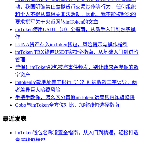
动，我国明确禁止虚拟货币交易炒作等行为，任何组织
和个人不得从事相关非法活动。因此，我不能按照你的
要求撰写关于火币网转imToken的文章
imToken使用USDT（U）全指南，从新手入门到熟练操
作
LUNA资产存入imToken钱包，风险提示与操作指引
imToken TRX钱包USDT实操全指南，从基础入门到进阶
管理
警惕！imToken钱包被盗事件频发，别让疏忽吞噬你的数
字资产
imtoken收款地址等于银行卡号？别被收款二字误导，两
者差异巨大暗藏风险
手把手教你，怎么区分真假imToken 远离钱包诈骗陷阱
Cobo与imToken全方位对比，加密钱包选择指南
最近发表
imToken钱包名称设置全指南，从入门到精通，轻松打造
专属钱包标识