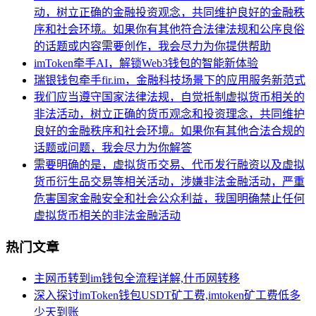
动，树立正确的金融投资观念，共同维护良好的金融秩
序和社会环境。如果你有其他符合法律法规和公序良俗
的话题或内容需要创作，我会尽力为你提供帮助
imToken牵手AI，解锁Web3钱包的智能新体验
瑞银钱包牵手fir.im，金融科技场景下的应用服务新范式
我们应当遵守国家法律法规，自觉抵制虚拟货币相关的
非法活动，树立正确的货币观念和投资理念，共同维护
良好的金融秩序和社会环境。如果你有其他合法合规的
话题或问题，我会尽力为你解答
需要明确的是，虚拟货币交易、代币发行融资以及虚拟
货币衍生品交易等相关活动，涉嫌非法金融活动，严重
危害国家金融安全和社会公众利益，我国明确禁止任何
虚拟货币相关的非法金融活动
热门文章
主网币转到im钱包全流程详解,什币网转移
深入探讨imToken钱包USDT矿工费,imtoken矿工费低多
少天到账