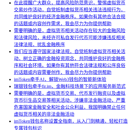
在此提醒广大群众，提高风险防范意识，警惕虚拟货币
交易炒作活动，自觉抵制虚拟货币相关违法违规行为，
共同维护良好的经济金融秩序。如果你有其他合法合规
的话题或内容创作需求，我会尽力为你提供帮助
需要明确的是，虚拟货币相关活动存在较大的金融风险
和法律风险，未经许可私自发行代币可能涉嫌违反相关
法律法规，扰乱金融秩序
我们应当遵守国家法律法规，自觉抵制虚拟货币相关活
动，树立正确的金融投资观念，共同维护良好的金融秩
序和社会环境。如果你有其他符合法律法规和公序良俗
的话题或内容需要创作，我会尽力为你提供帮助
imToken牵手AI，解锁Web3钱包的智能新体验
瑞银钱包牵手fir.im，金融科技场景下的应用服务新范式
需要明确的是，虚拟货币交易、代币发行融资以及虚拟
货币衍生品交易等相关活动，涉嫌非法金融活动，严重
危害国家金融安全和社会公众利益，我国明确禁止任何
虚拟货币相关的非法金融活动
imToken钱包名称设置全指南，从入门到精通，轻松打造
专属钱包标识