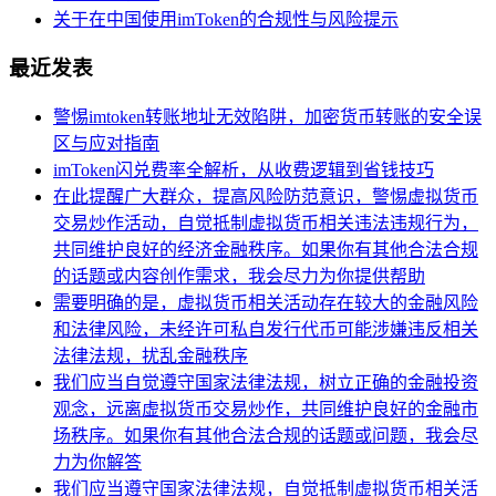
关于在中国使用imToken的合规性与风险提示
最近发表
警惕imtoken转账地址无效陷阱，加密货币转账的安全误
区与应对指南
imToken闪兑费率全解析，从收费逻辑到省钱技巧
在此提醒广大群众，提高风险防范意识，警惕虚拟货币
交易炒作活动，自觉抵制虚拟货币相关违法违规行为，
共同维护良好的经济金融秩序。如果你有其他合法合规
的话题或内容创作需求，我会尽力为你提供帮助
需要明确的是，虚拟货币相关活动存在较大的金融风险
和法律风险，未经许可私自发行代币可能涉嫌违反相关
法律法规，扰乱金融秩序
我们应当自觉遵守国家法律法规，树立正确的金融投资
观念，远离虚拟货币交易炒作，共同维护良好的金融市
场秩序。如果你有其他合法合规的话题或问题，我会尽
力为你解答
我们应当遵守国家法律法规，自觉抵制虚拟货币相关活