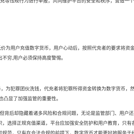
充等违规行为进行举报，共同维护平台的安全和秩序，营造一个
以低价为用户充值数字货币，用户心动后，按照代充者的要求将资
不穷,用户必须保持高度警惕。
服务，为犯罪团伙洗钱，代充者将犯罪所得资金转换为数字货币，
也凸显了加强监管的重要性。
式，但背后却隐藏着诸多风险和合规问题，无论是监管部门、用户
识，选择正规充值渠道，平台应加强安全防护和用户教育，只有
和规范，只有在合法合规的前提下，数字货币才能更好地服务于经