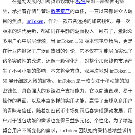
在蓬勃发展的加密货币领域中,
钱包
宛如一座坚固的堡
垒，承担着存储与管理
数字资产
的重任，一直以来都是众人瞩
目的焦点，
imToken
，作为一款声名远扬的加密钱包，每一次
版本的迭代更新，都如同在平静的湖面投入一颗石子，激起众
多用户心中层层涟漪，当 imToken 1.50 版本惊艳登场后，更是
在行业内掀起了广泛而热烈的讨论，它不仅在功能层面实现了
诸多突破性的改进，还像一颗催化剂，对整个加密钱包市场产
生了不可小觑的影响，本文将全方位、深层次地对 imToken 1.
50 展开细致入微的解析。 imToken 是一款专注于移动端的加
密钱包，具备强大的多链资产支持能力，它以简洁直观、易于
操作的界面，以及丰富多样的实用功能，赢得了全球众多用户
的青睐与信任，随着加密货币市场如雨后春笋般蓬勃发展，用
户对于钱包功能的需求也变得日益多元化、个性化，为了精准
契合用户不断变化的需求，imToken 团队始终秉持着精益求精