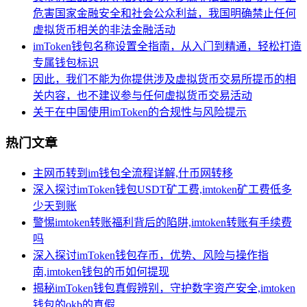
危害国家金融安全和社会公众利益，我国明确禁止任何
虚拟货币相关的非法金融活动
imToken钱包名称设置全指南，从入门到精通，轻松打造
专属钱包标识
因此，我们不能为你提供涉及虚拟货币交易所提币的相
关内容，也不建议参与任何虚拟货币交易活动
关于在中国使用imToken的合规性与风险提示
热门文章
主网币转到im钱包全流程详解,什币网转移
深入探讨imToken钱包USDT矿工费,imtoken矿工费低多
少天到账
警惕imtoken转账福利背后的陷阱,imtoken转账有手续费
吗
深入探讨imToken钱包存币，优势、风险与操作指
南,imtoken钱包的币如何提现
揭秘imToken钱包真假辨别，守护数字资产安全,imtoken
钱包的okb的真假