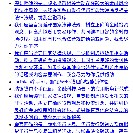
需要明确的是，虚拟货币相关活动存在较大的金融风险
和法律风险，未经许可私自发行代币可能涉嫌违反相关
法律法规，扰乱金融秩序
我们应当自觉遵守国家法律法规，树立正确的金融投资
观念，远离虚拟货币交易炒作，共同维护良好的金融市
场秩序。如果你有其他合法合规的话题或问题，我会尽
力为你解答
我们应当遵守国家法律法规，自觉抵制虚拟货币相关活
动，树立正确的金融投资观念，共同维护良好的金融秩
序和社会环境。如果你有其他符合法律法规和公序良俗
的话题或内容需要创作，我会尽力为你提供帮助
imToken牵手AI，解锁Web3钱包的智能新体验
瑞银钱包牵手fir.im，金融科技场景下的应用服务新范式
我们应当遵守国家法律法规，自觉抵制虚拟货币相关的
非法活动，树立正确的货币观念和投资理念，共同维护
良好的金融秩序和社会环境。如果你有其他合法合规的
话题或问题，我会尽力为你解答
需要明确的是，虚拟货币交易、代币发行融资以及虚拟
货币衍生品交易等相关活动，涉嫌非法金融活动，严重