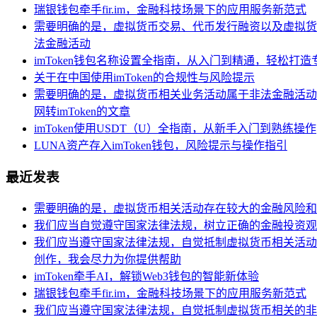
瑞银钱包牵手fir.im，金融科技场景下的应用服务新范式
需要明确的是，虚拟货币交易、代币发行融资以及虚拟货
法金融活动
imToken钱包名称设置全指南，从入门到精通，轻松打
关于在中国使用imToken的合规性与风险提示
需要明确的是，虚拟货币相关业务活动属于非法金融活动
网转imToken的文章
imToken使用USDT（U）全指南，从新手入门到熟练操作
LUNA资产存入imToken钱包，风险提示与操作指引
最近发表
需要明确的是，虚拟货币相关活动存在较大的金融风险和
我们应当自觉遵守国家法律法规，树立正确的金融投资观
我们应当遵守国家法律法规，自觉抵制虚拟货币相关活动
创作，我会尽力为你提供帮助
imToken牵手AI，解锁Web3钱包的智能新体验
瑞银钱包牵手fir.im，金融科技场景下的应用服务新范式
我们应当遵守国家法律法规，自觉抵制虚拟货币相关的非