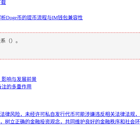
下载
深度解析Doge币的提币流程与IM钱包兼容性
联系（
）。
，功能、影响与发展前景
转账备注的多重作用
法律风险，未经许可私自发行代币可能涉嫌违反相关法律法规，
，树立正确的金融投资观念，共同维护良好的金融秩序和社会环