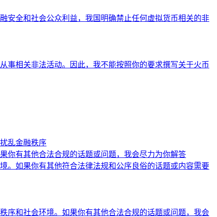
融安全和社会公众利益，我国明确禁止任何虚拟货币相关的非
从事相关非法活动。因此，我不能按照你的要求撰写关于火币
扰乱金融秩序
果你有其他合法合规的话题或问题，我会尽力为你解答
境。如果你有其他符合法律法规和公序良俗的话题或内容需要
秩序和社会环境。如果你有其他合法合规的话题或问题，我会