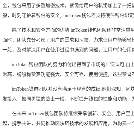
全，钱包采用了多重加密技术，就像给用户的私钥加上了一把
般，时刻守护着钱包的安全，imToken钱包还支持硬件钱包
除了技术和安全方面的优势,imToken钱包团队还非
面时，团队充分考虑了用户的需求和习惯，力求让用户能够轻松上
一般，及时解决用户在使用过程中遇到的问题，让用户的使用
imToken钱包团队的努力和付出得到了市场的广泛认可,自
常高，纷纷称赞其功能强大、安全可靠、使用便捷，这些赞誉
imToken钱包团队并没有满足于现有的成绩,他们深
发投入，如同勇猛的战士一般，不断提升钱包的性能和功能，
在未来,imToken钱包团队将继续秉承创新、安全、
起，携手共进，共同推动区块链技术的发展和应用，为构建一