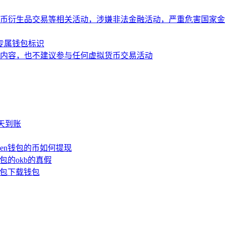
币衍生品交易等相关活动，涉嫌非法金融活动，严重危害国家金
造专属钱包标识
内容，也不建议参与任何虚拟货币交易活动
少天到账
oken钱包的币如何提现
钱包的okb的真假
n钱包下载钱包