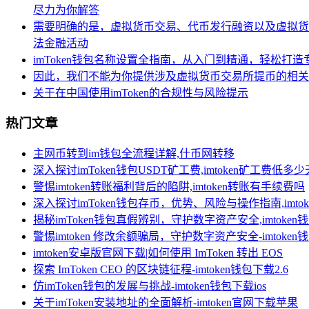
尽力为你解答
需要明确的是，虚拟货币交易、代币发行融资以及虚拟货
法金融活动
imToken钱包名称设置全指南，从入门到精通，轻松打
因此，我们不能为你提供涉及虚拟货币交易所提币的相关
关于在中国使用imToken的合规性与风险提示
热门文章
主网币转到im钱包全流程详解,什币网转移
深入探讨imToken钱包USDT矿工费,imtoken矿工费低多
警惕imtoken转账福利背后的陷阱,imtoken转账有手续费吗
深入探讨imToken钱包存币，优势、风险与操作指南,imt
揭秘imToken钱包真假辨别，守护数字资产安全,imtoken
警惕imtoken 修改余额骗局，守护数字资产安全-imtoke
imtoken安卓版官网下载|如何使用 ImToken 转出 EOS
探索 ImToken CEO 的区块链征程-imtoken钱包下载2.6
仿imToken钱包的发展与挑战-imtoken钱包下载ios
关于imToken安装地址的全面解析-imtoken官网下载苹果