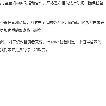
加强与监管机构的沟通和合作，严格遵守相关法律法规，确保钱包
来惊喜和价值，相信在团队的努力下，imToken钱包将在未来
来更加优质的加密货币服务。
域；对于资深投资者来说，imToken钱包则是一个值得信赖的
为我们带来更多的惊喜和改变。