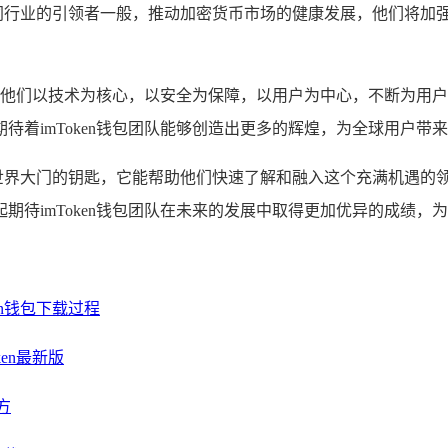
范,如同行业的引领者一般，推动加密货币市场的健康发展，他们将
队，他们以技术为核心，以安全为保障，以用户为中心，不断为用户带
待着imToken钱包团队能够创造出更多的辉煌，为全球用户带
块链世界大门的钥匙，它能帮助他们快速了解和融入这个充满机遇的领
期待imToken钱包团队在未来的发展中取得更加优异的成绩，
en钱包下载过程
ken最新版
方