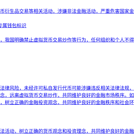
币衍生品交易等相关活动，涉嫌非法金融活动，严重危害国家金
造专属钱包标识
，我国明确禁止虚拟货币交易炒作等行为，任何组织和个人不得
法律风险，未经许可私自发行代币可能涉嫌违反相关法律法规，
念，远离虚拟货币交易炒作，共同维护良好的金融市场秩序。如
，树立正确的金融投资观念，共同维护良好的金融秩序和社会环
法活动，树立正确的货币观念和投资理念，共同维护良好的金融