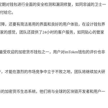
定期对钱包进行全面的安全检测和漏洞修复，如同忠诚的卫士一
托付给它。
全保障，还要有简洁易用的界面和良好的用户体验，在设计钱包界
到家的感觉，团队还提供了24小时的客户服务，如同贴心的管家
球最受欢迎的加密货币钱包之一，用户对imToken钱包的评价也非
进步，才能在激烈的市场竞争中立于不败之地，团队将继续加大研
完善的加密货币生态系统，他们将与全球的区块链开发者和用户一