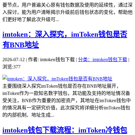
要节点，用户普遍关心原有钱包数据及使用的延续性，通过深
入探讨，能为用户清晰揭示升级前后钱包状态的变化，帮助他
们更好地了解此次升级可...
imtoken：深入探究，imToken钱包是否
有BNB地址
2026-07-12 | 作者: imtoken钱包下载 |
分类：imtoken钱包下载
|
浏览:377
主要围绕深入探究imToken钱包是否存在BNB地址展开，
imToken作为一款知名数字钱包，其功能及支持的地址情况备
受关注，BNB作为重要的加密资产，其地址在imToken钱包中
的情况具有一定研究价值，此次探究将详细分析imToken钱包
的内部机制、地址生成...
imtoken钱包下载流程：imToken冷钱包