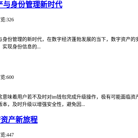
字资产与身份管理新时代
浏览:326
资产与身份管理的新时代，在数字经济蓬勃发展的当下，数字资产的安全
现身份信息的...
浏览:600
这意味着用户若不及时对im钱包完成升级操作，极有可能面临资
本，及时升级以增强安全性，避免因...
加密资产新旅程
浏览:447