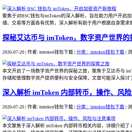
聚焦于对BSC钱包与imToken的深入解析，旨在助力用户开
储、交易等方面各有优势，深入解析有助于用户根据自身需求做出
探秘艾达币与 imToken，数字资产世界
2026-07-20 | 作者: imtoken钱包下载 |
分类：imtoken钱包下载
| 
本文开启了一场数字资产世界的探秘之旅，聚焦于艾达币与 imT
存储和管理数字资产提供便利与安全保障，文章可能深入探讨了艾
深入解析 imToken 内部转币，操作、风
2026-07-20 | 作者: imtoken钱包下载 |
分类：imtoken钱包下载
| 
本文聚焦于深入解析 imToken 内部转币相关内容，详细介