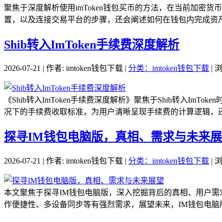
聚焦于深度解析使用imToken钱包买币的方法，在当前加密
置，以及连接交易平台的步骤，还会阐述如何在钱包内完成资产
Shib转入ImToken手续费深度解析
2026-07-21 | 作者: imtoken钱包下载 |
分类：imtoken钱包下载
| 
《Shib转入ImToken手续费深度解析》聚焦于Shib转入
况下的手续费收取标准，为用户清晰呈现手续费的计算逻辑，还可
探寻IM钱包电脑版，真相、需求与未来
2026-07-21 | 作者: imtoken钱包下载 |
分类：imtoken钱包下载
| 
本文聚焦于探寻IM钱包电脑版，深入挖掘背后的真相、用户需
作便捷性、多设备同步等有强烈需求，展望未来，IM钱包电脑版