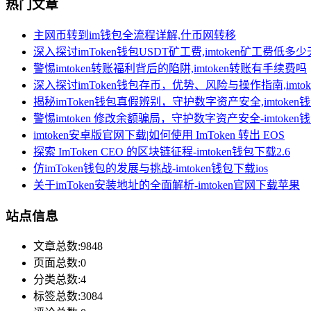
热门文章
主网币转到im钱包全流程详解,什币网转移
深入探讨imToken钱包USDT矿工费,imtoken矿工费低多
警惕imtoken转账福利背后的陷阱,imtoken转账有手续费吗
深入探讨imToken钱包存币，优势、风险与操作指南,imt
揭秘imToken钱包真假辨别，守护数字资产安全,imtoken
警惕imtoken 修改余额骗局，守护数字资产安全-imtoke
imtoken安卓版官网下载|如何使用 ImToken 转出 EOS
探索 ImToken CEO 的区块链征程-imtoken钱包下载2.6
仿imToken钱包的发展与挑战-imtoken钱包下载ios
关于imToken安装地址的全面解析-imtoken官网下载苹果
站点信息
文章总数:9848
页面总数:0
分类总数:4
标签总数:3084