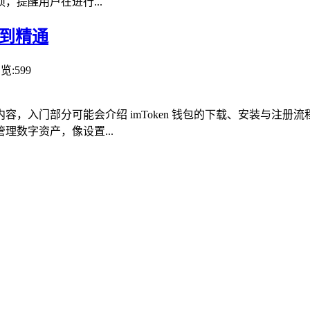
提醒用户在进行...
门到精通
浏览:599
通的内容，入门部分可能会介绍 imToken 钱包的下载、安装与
数字资产，像设置...