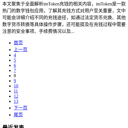
本文聚焦于全面解析imToken充钱的相关内容，imToken是一款
热门的数字钱包应用，了解其充钱方式对用户至关重要，文中
可能会详细介绍不同的充钱途径，如通过法定货币兑换、其他
数字货币转换等具体操作步骤，还可能提及在充钱过程中需要
注意的安全事项、手续费情况以及...
首页
上一页
4
5
6
7
8
9
10
11
12
13
下一页
尾页
最近发表