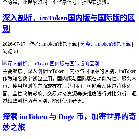
全隐患，此现象如同一个警示信号，提醒着投资...
深入剖析，imToken国内版与国际版的区
别
2026-07-17 | 作者: imtoken钱包下载 |
分类：imtoken钱包下载
|
浏览:611
主要聚焦于深入剖析imToken国内版与国际版的区别，imToken
作为知名数字钱包应用，国内版与国际版在功能特性、服务内
容、使用规则等方面或存在显著不同，可能会从用户群体适
配、监管政策影响、交易对接资源等多维度进行对比分析，通
过细致剖析两者区别，能让使用者更...
探索 imToken 与 Doge 币，加密世界的奇
妙之旅