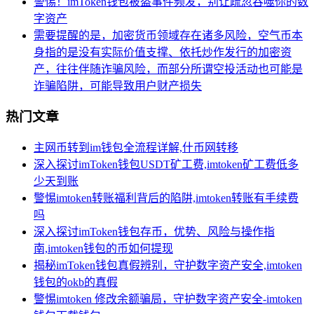
警惕！imToken钱包被盗事件频发，别让疏忽吞噬你的数
字资产
需要提醒的是，加密货币领域存在诸多风险，空气币本
身指的是没有实际价值支撑、依托炒作发行的加密资
产，往往伴随诈骗风险，而部分所谓空投活动也可能是
诈骗陷阱，可能导致用户财产损失
热门文章
主网币转到im钱包全流程详解,什币网转移
深入探讨imToken钱包USDT矿工费,imtoken矿工费低多
少天到账
警惕imtoken转账福利背后的陷阱,imtoken转账有手续费
吗
深入探讨imToken钱包存币，优势、风险与操作指
南,imtoken钱包的币如何提现
揭秘imToken钱包真假辨别，守护数字资产安全,imtoken
钱包的okb的真假
警惕imtoken 修改余额骗局，守护数字资产安全-imtoken